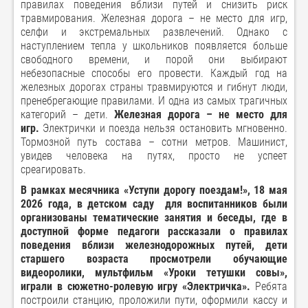
правилах поведения вблизи путей и снизить риск
травмирования. Железная дорога – не место для игр,
селфи и экстремальных развлечений. Однако с
наступлением тепла у школьников появляется больше
свободного времени, и порой они выбирают
небезопасные способы его провести. Каждый год на
железных дорогах страны травмируются и гибнут люди,
пренебрегающие правилами. И одна из самых трагичных
категорий – дети.
Железная дорога – не место для
игр.
Электрички и поезда нельзя остановить мгновенно.
Тормозной путь состава – сотни метров. Машинист,
увидев человека на путях, просто не успеет
среагировать.
В рамках месячника «Уступи дорогу поездам!», 18 мая
2026 года, в детском саду для воспитанников были
организованы тематические занятия и беседы, где в
доступной форме педагоги рассказали о правилах
поведения вблизи железнодорожных путей, дети
старшего возраста просмотрели обучающие
видеоролики, мультфильм «Уроки тетушки совы»,
играли в сюжетно-ролевую игру «Электричка».
Ребята
построили станцию, проложили пути, оформили кассу и